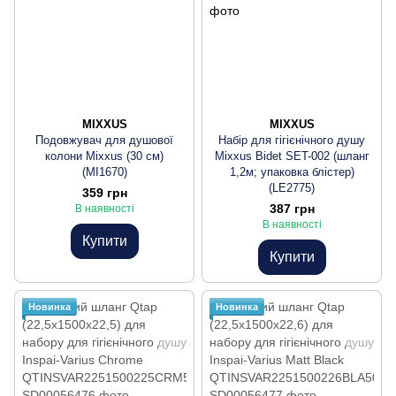
MIXXUS
MIXXUS
Подовжувач для душової
Набір для гігієнічного душу
колони Mixxus (30 см)
Mixxus Bidet SET-002 (шланг
(MI1670)
1,2м; упаковка блістер)
(LE2775)
359 грн
387 грн
В наявності
В наявності
Купити
Купити
Новинка
Новинка