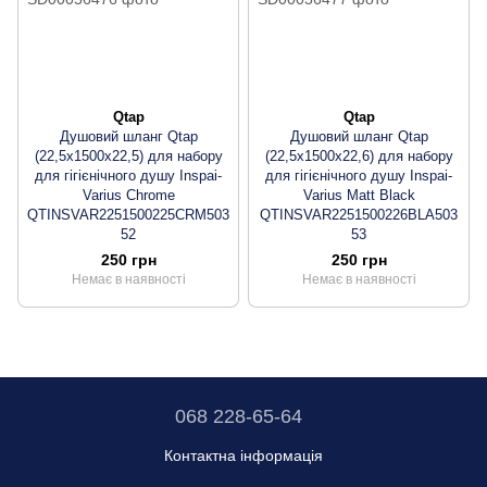
Qtap
Qtap
Душовий шланг Qtap
Душовий шланг Qtap
(22,5x1500x22,5) для набору
(22,5x1500x22,6) для набору
для гігієнічного душу Inspai-
для гігієнічного душу Inspai-
Varius Chrome
Varius Matt Black
QTINSVAR2251500225CRM503
QTINSVAR2251500226BLA503
52
53
250 грн
250 грн
Немає в наявності
Немає в наявності
068 228-65-64
Контактна інформація