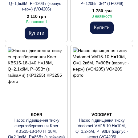
Q=1,5кбМ, P=120Вт (корпус -
P=120Вт, 3/4" (TF0049)
нерж) (VO4206)
1 780 грн
2 110 грн
В наявності
В наявності
Купити
Купити
KOER
VODOMET
Насос підвищення тиску
Насос підвищення тиску
енергозбереження Koer
Vodomet VM15-10 Н=10М,
KBS15-18-140 Н=18М,
Q=1,2кбМ, P=90Вт (корпус -
Q=2.1кбМ, P=85Вт (з гайками)
нерж) (VO4205)