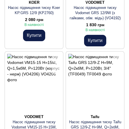
KOER
VODOMET
Насос підвищення тиску Koer
Насос підвищення тиску
KP.GRS 12/9 (KP2760)
Vodomet GRS 12/9W (з
гайками, обм. мідь) (VO4192)
2 080 грн
1 830 грн
В наявності
В наявності
Купити
Купити
VODOMET
Taifu
Насос підвищення тиску
Насос підвищення тиску Taifu
Vodomet VM15-15 Н=15М,
GRS 12/9-Z Н=9М, Q=2кбМ,