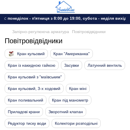
понеділок - п'ятниця з 8:00 до 19:00, субота - неділя вихідний
Запірно-регулююча арматура
Повітровідвідники
Повітровідвідники
Кран кульовий
Кран "Американка"
Кран із накидною гайкою
Засувки
Латунний вентиль
Кран кульовий з "маївським"
Кран кульовий, 3-х ходовий
Кран міні
Кран поливальний
Кран під манометр
Приладові крани
Зворотний клапан
Редуктор тиску води
Колектори розподільні