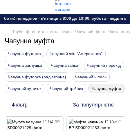
боти: понеділок - п'ятниця з 8:00 до 19:00, субота - неділя вих
Труби, фітинги та комплектуючі
Чавунний фітінг
Чавунна м
Чавунна муфта
Чавунна футорка
Чавунний згін "Американка"
Чавунна заглушка
Чавунна гайка
Чавунний перехід
Чавунна футорка (радіаторна)
Чавунний ніпель
Чавунний куточок
Чавунний трійник
Чавунна муфта
Фільтр
За популярністю