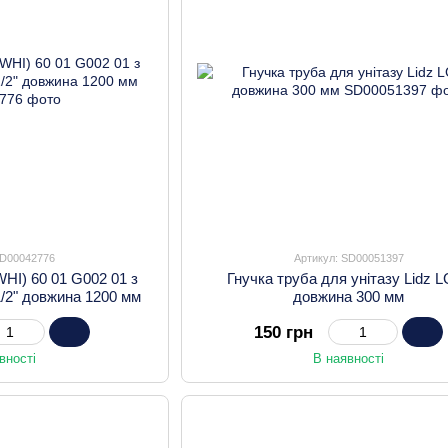
SD00042776
Артикул: SD00051397
WHI) 60 01 G002 01 з
Гнучка труба для унітазу Lidz 
1/2" довжина 1200 мм
довжина 300 мм
150 грн
вності
В наявності