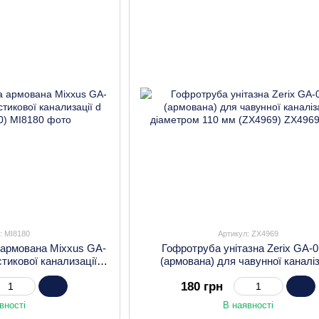
: MI8180
Артикул: ZX4969
 армована Mixxus GA-
Гофротруба унітазна Zerix GA-
тикової канализації d
(армована) для чавунної каналіз
(MI8180)
діаметром 110 мм (ZX4969)
180 грн
вності
В наявності