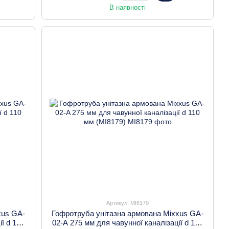
В наявності
Артикул: MI8179
xus GA-
Гофротруба унітазна армована Mixxus GA-
ї d 110
02-A 275 мм для чавунної каналізації d 110