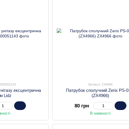
SD00051143
Артикул: ZX4966
нітазу ексцентрична
Патрубок сполучний Zerix PS-0
м Lidz
(ZX4966)
80 грн
вності
В наявності