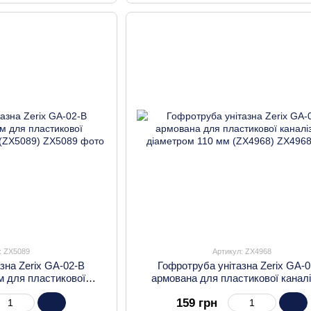
: ZX5089
Артикул: ZX4968
зна Zerix GA-02-B
Гофротруба унітазна Zerix GA-
м для пластикової
армована для пластикової каналі
110 мм) (ZX5089)
діаметром 110 мм (ZX4968)
159 грн