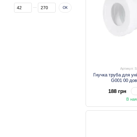
Від Ціна, грн
До Ціна, грн
ОК
Артикул: 
Гнучка труба для уні
G001 00 до
188 грн
В ная