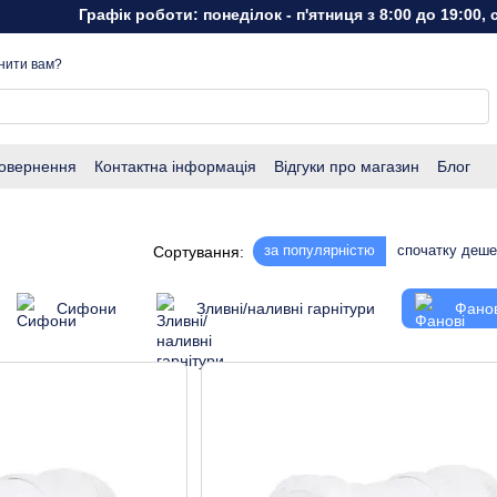
Графік роботи: понеділок - п'ятниця з 8:00 до 19:00, субота -
нити вам?
повернення
Контактна інформація
Відгуки про магазин
Блог
за популярністю
спочатку деш
Сортування:
Сифони
Зливні/наливні гарнітури
Фанов