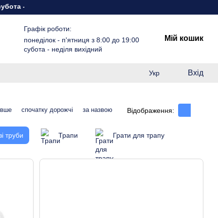
 неділя вихідний
Графік роботи:
Мій кошик
понеділок - п'ятниця з 8:00 до 19:00
субота - неділя вихідний
Вхід
Укр
евше
спочатку дорожчі
за назвою
Відображення:
і труби
Трапи
Грати для трапу