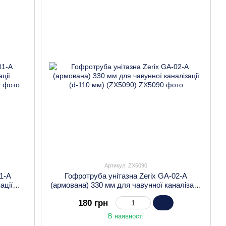
Артикул: ZX5090
01-A
Гофротруба унітазна Zerix GA-02-A
ації
(армована) 330 мм для чавунної каналізації
(d-110 мм) (ZX5090)
180 грн
В наявності