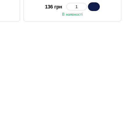
мм (MI8179)
136 грн
В наявності