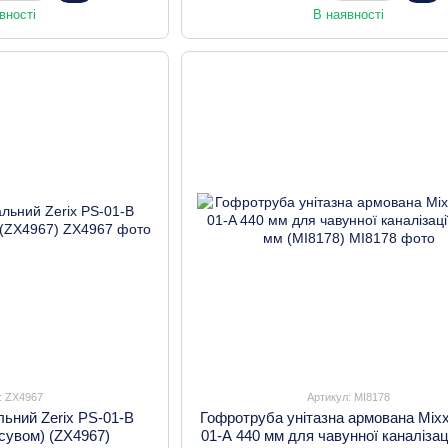
вності
В наявності
: ZX4967
Артикул: MI8178
льний Zerix PS-01-B
Гофротруба унітазна армована Mix
зсувом) (ZX4967)
01-A 440 мм для чавунної каналізаці