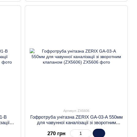
Артикул: ZX5606
01-B
Гофротруба унітазна ZERIX GA-03-A 550мм
зації
для чавунної каналізації зі зворотним
клапаном (ZX5606)
270 грн