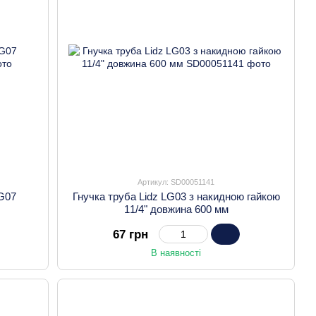
Артикул: SD00051141
LG07
Гнучка труба Lidz LG03 з накидною гайкою
11/4" довжина 600 мм
67 грн
В наявності