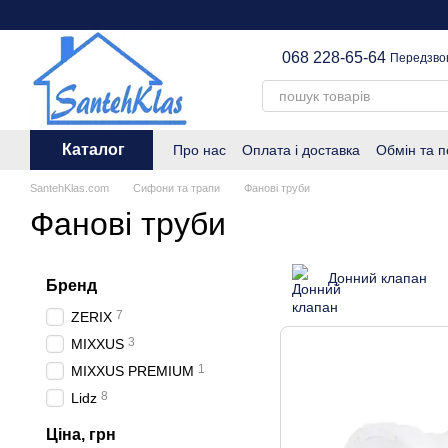
Перейти до основного контенту
068 228-65-64
Передзво
Каталог
Про нас
Оплата і доставка
Обмін та 
SantehKlas.com
Сифони та трапи
Фанові труби
Фанові труби
Донний клапан
Бренд
7
ZERIX
3
MIXXUS
1
MIXXUS PREMIUM
8
Lidz
Ціна, грн