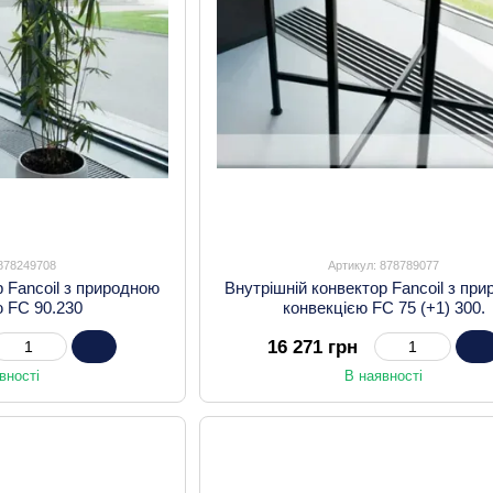
 878249708
Артикул: 878789077
р Fancoil з природною
Внутрішній конвектор Fancoil з пр
ю FC 90.230
конвекцією FC 75 (+1) 300.
16 271 грн
вності
В наявності