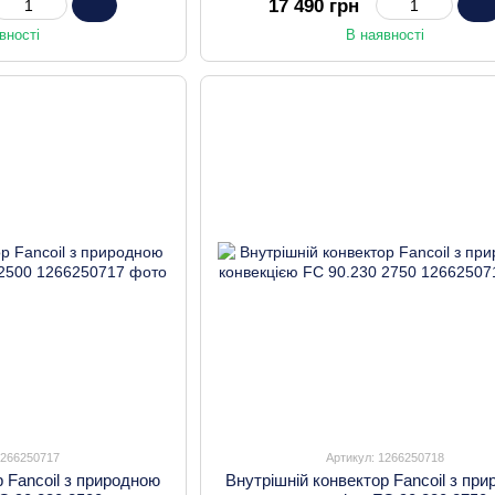
17 490 грн
вності
В наявності
1266250717
Артикул: 1266250718
р Fancoil з природною
Внутрішній конвектор Fancoil з пр