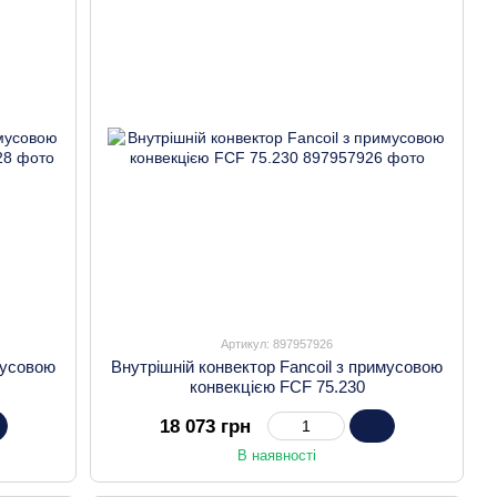
Артикул: 897957926
мусовою
Внутрішній конвектор Fancoil з примусовою
конвекцією FCF 75.230
18 073 грн
В наявності