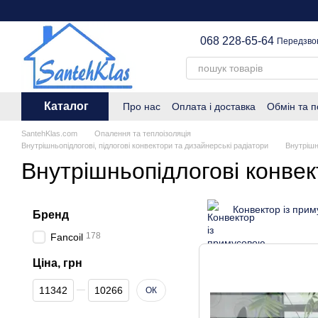
Перейти до основного контенту
068 228-65-64
Передзво
Каталог
Про нас
Оплата і доставка
Обмін та 
SantehKlas.com
Опалення та теплоізоляція
Внутрішньопідлогові, підлогові конвектори та дизайнерські радіатори
Внутрішн
Внутрішньопідлогові конве
Конвектор із при
Бренд
178
Fancoil
Ціна, грн
Від Ціна, грн
До Ціна, грн
ОК