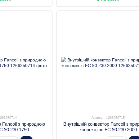
1266250714
Артикул: 1266250715
р Fancoil з природною
Внутрішній конвектор Fancoil з пр
C 90.230 1750
конвекцією FC 90.230 2000