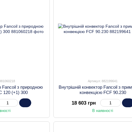
 881060218
Артикул: 882199641
р Fancoil з природною
Внутрішній конвектор Fancoil з при
C 120 (+1) 300
конвекцією FCF 90.230
18 603 грн
вності
В наявності