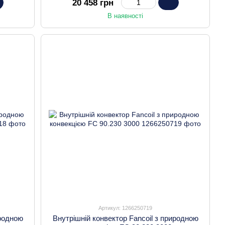
20 458 грн
В наявності
Артикул: 1266250719
иродною
Внутрішній конвектор Fancoil з природною