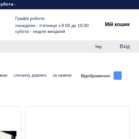
неділя вихідний
Графік роботи:
Мій кошик
понеділок - п'ятниця з 8:00 до 19:00
субота - неділя вихідний
Вхід
Укр
евше
спочатку дорожчі
за назвою
Відображення: