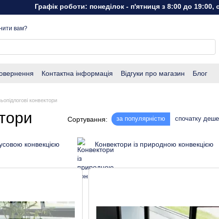
Графік роботи: понеділок - п'ятниця з 8:00 до 19:00, субота - 
нити вам?
повернення
Контактна інформація
Відгуки про магазин
Блог
ьопідлогові конвектори
ктори
за популярністю
спочатку деш
Сортування:
мусовою конвекцією
Конвектори із природною конвекцією