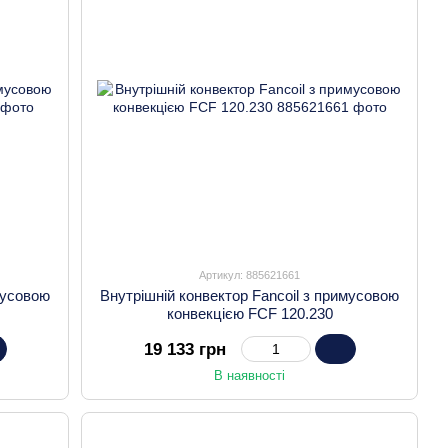
Артикул: 885621661
мусовою
Внутрішній конвектор Fancoil з примусовою
конвекцією FCF 120.230
19 133 грн
В наявності