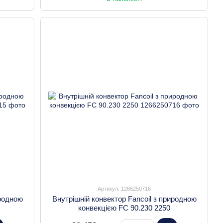
Артикул: 1266250716
иродною
Внутрішній конвектор Fancoil з природною
конвекцією FC 90.230 2250