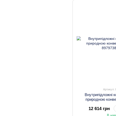
Артикул:
Внутрипідложні к
природною конве
12 614 грн
В ная