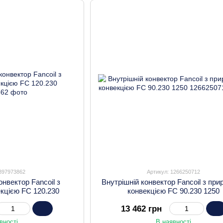
 897973862
Артикул: 1266250712
онвектор Fancoil з
Внутрішній конвектор Fancoil з пр
кцією FC 120.230
конвекцією FC 90.230 1250
13 462 грн
вності
В наявності