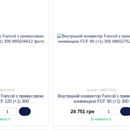
 885626612
Артикул: 886527528
 Fancoil з примусовою
Внутрішній конвектор Fancoil з при
F 120 (+1) 300
конвекцією FCF 90 (+1) 300
24 751 грн
вності
В наявності