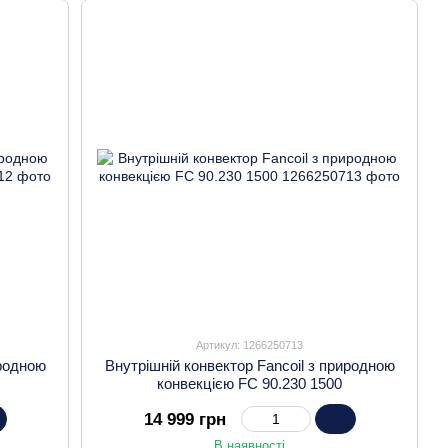
Артикул: 1266250713
иродною
Внутрішній конвектор Fancoil з природною
конвекцією FC 90.230 1500
14 999 грн
В наявності