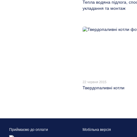
Тепла водяна підлога, спо
укладання та монтаж
22 червня 2015
Твердопаливні котли
Приймаємо до оплати
Мобільна версія