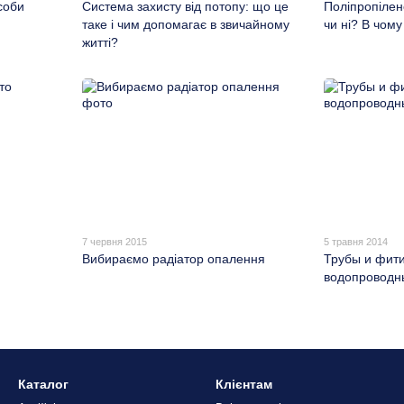
соби
Система захисту від потопу: що це
Поліпропілено
таке і чим допомагає в звичайному
чи ні? В чом
житті?
7 червня 2015
5 травня 2014
Вибираємо радіатор опалення
Трубы и фити
водопроводн
Каталог
Клієнтам