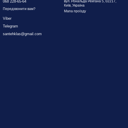
068 228-65-64
вул. Рональда Рейгана 5, 02217,
Київ, Україна
Передзвонити вам?
Мапа проїзду
Viber
Telegram
santehklas@gmail.com