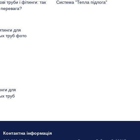
ві труби і фітинги: так
Система "Тепла підлога"
у перевага?
нги для
ых труб
Контактна інформація