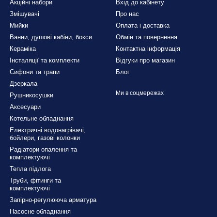
Акційні набори
Вхід до кабінету
Змішувачі
Про нас
Мийки
Оплата і доставка
Ванни, душові кабіни, бокси
Обмін та повернення
Кераміка
Контактна інформація
Інсталяції та комплекти
Відгуки про магазин
Сифони та трапи
Блог
Дзеркала
Ми в соцмережах
Рушникосушки
Аксесуари
Котельне обладнання
Електричні водонагрівачі,
бойлери, газові колонки
Радіатори опалення та
комплектуючі
Тепла підлога
Труби, фітинги та
комплектуючі
Запірно-регулююча арматура
Насосне обладнання