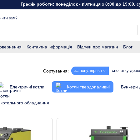
Графік роботи: понеділок - п'ятниця з 8:00 до 19:00, субота - 
нити вам?
повернення
Контактна інформація
Відгуки про магазин
Блог
за популярністю
спочатку деш
Сортування:
Електричні котли
Котли твердопаливні
Бункери 
 котельного обладнання