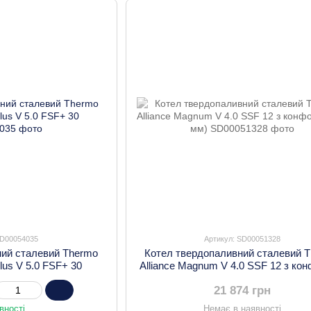
SD00054035
Артикул: SD00051328
ний сталевий Thermo
Котел твердопаливний сталевий 
Plus V 5.0 FSF+ 30
Alliance Magnum V 4.0 SSF 12 з ко
(3 мм)
21 874 грн
вності
Немає в наявності