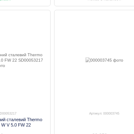
SD00053217
Артикул: 000003745
ний сталевий Thermo
m W V 5.0 FW 22