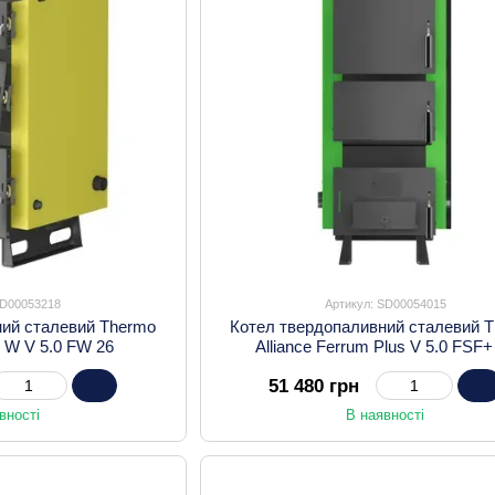
SD00053218
Артикул: SD00054015
ний сталевий Thermo
Котел твердопаливний сталевий 
m W V 5.0 FW 26
Alliance Ferrum Plus V 5.0 FSF+
51 480 грн
вності
В наявності