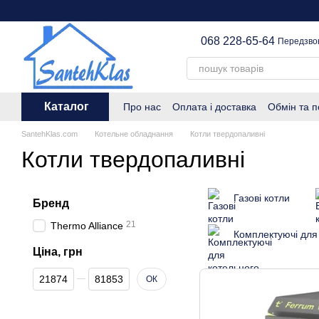
Перейти до основного контенту
068 228-65-64
Передзво
Каталог
Про нас
Оплата і доставка
Обмін та 
SantehKlas.com
Котельне обладнання
Котли твердопаливні
Котли твердопаливні
Газові котли
Бренд
21
Thermo Alliance
Комплектуючі для
Ціна, грн
Від Ціна, грн
До Ціна, грн
ОК