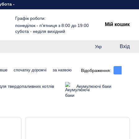
неділя вихідний
Графік роботи:
Мій кошик
понеділок - п'ятниця з 8:00 до 19:00
субота - неділя вихідний
Вхід
Укр
евше
спочатку дорожчі
за назвою
Відображення:
для твердопаливних котлів
Акумулюючі баки