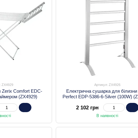
: ZX4929
Артикул: ZX4926
 Zerix Comfort EDC-
Електрична сушарка для білизни 
 таймером (ZX4929)
Perfect EDP-5386-6-Silver (100W) (
2 102 грн
вності
В наявності