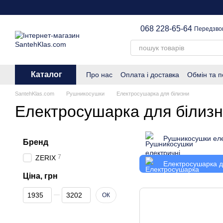
Перейти до основного контенту
068 228-65-64
Передзво
Каталог
Про нас
Оплата і доставка
Обмін та 
SantehKlas.com
Рушникосушки
Електросушарка для білизни
Електросушарка для білиз
Рушникосушки еле
Бренд
7
ZERIX
Електросушарка д
Ціна, грн
Від Ціна, грн
До Ціна, грн
ОК