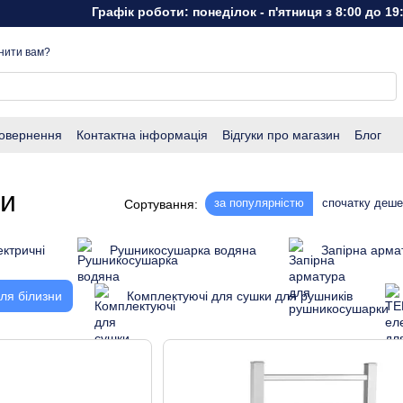
Графік роботи: понеділок - п'ятниця з 8:00 до 19:00, 
нити вам?
повернення
Контактна інформація
Відгуки про магазин
Блог
ни
за популярністю
спочатку деш
Сортування:
ктричні
Рушникосушарка водяна
Запірна арма
ля білизни
Комплектуючі для сушки для рушників