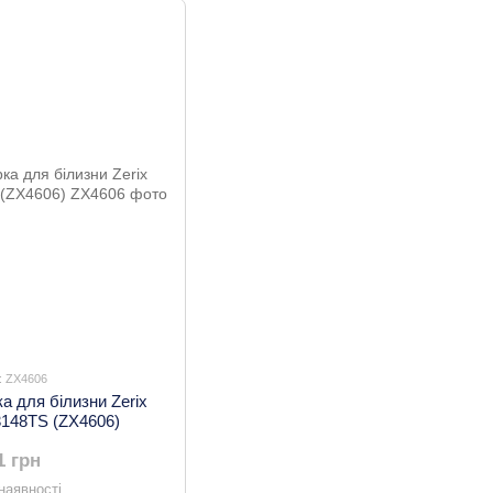
: ZX4606
а для білизни Zerix
3148TS (ZX4606)
1 грн
наявності