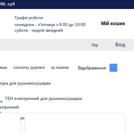
субота - неділя вихідний
Графік роботи:
Мій кошик
понеділок - п'ятниця з 8:00 до 19:00
субота - неділя вихідний
Вхід
Укр
евше
спочатку дорожчі
за назвою
Відображення:
тура для рушникосушарки
ТЕН електричний для рушникосушарки