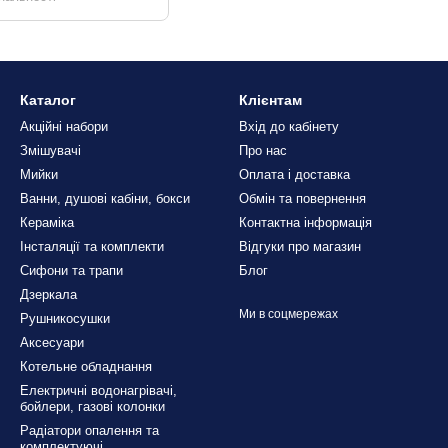
Каталог
Клієнтам
Акційні набори
Вхід до кабінету
Змішувачі
Про нас
Мийки
Оплата і доставка
Ванни, душові кабіни, бокси
Обмін та повернення
Кераміка
Контактна інформація
Інсталяції та комплекти
Відгуки про магазин
Сифони та трапи
Блог
Дзеркала
Ми в соцмережах
Рушникосушки
Аксесуари
Котельне обладнання
Електричні водонагрівачі,
бойлери, газові колонки
Радіатори опалення та
комплектуючі