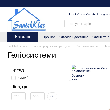
Перейти до основного контенту
068 228-65-64
Передзво
Каталог
Про нас
Оплата і доставка
Обмін та 
SantehKlas.com
Запірно-регулююча арматура
Система опалення
Гел
Геліосистеми
Компоненти безпе
Бренд
2
ICMA
Ціна, грн
Від Ціна, грн
До Ціна, грн
ОК