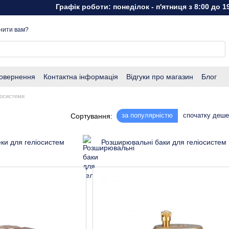
Графік роботи: понеділок - п'ятниця з 8:00 до 19:0
нити вам?
повернення
Контактна інформація
Відгуки про магазин
Блог
іосистеми
за популярністю
спочатку деш
Сортування:
ки для геліосистем
Розширювальні баки для геліосистем