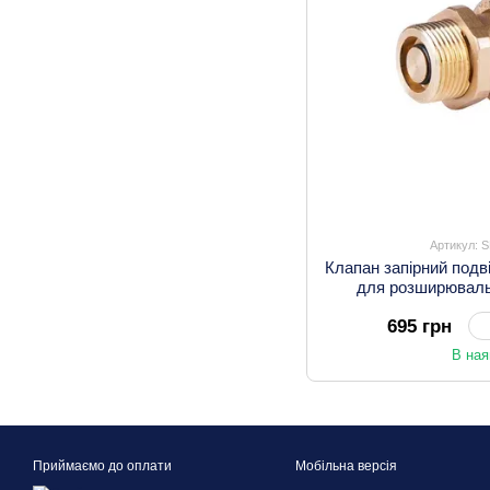
Артикул: 
Клапан запірний подв
для розширювал
695 грн
В ная
Приймаємо до оплати
Мобільна версія