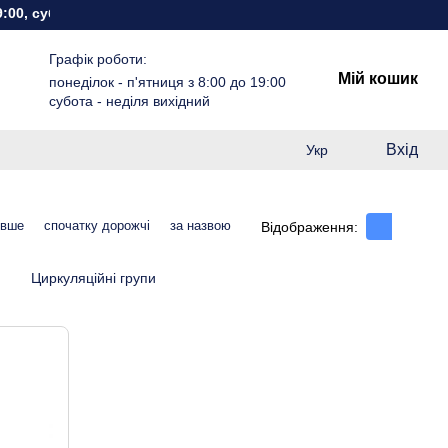
0, субота - неділя вихідний
Графік роботи:
Мій кошик
понеділок - п'ятниця з 8:00 до 19:00
субота - неділя вихідний
Вхід
Укр
евше
спочатку дорожчі
за назвою
Відображення:
Циркуляційні групи