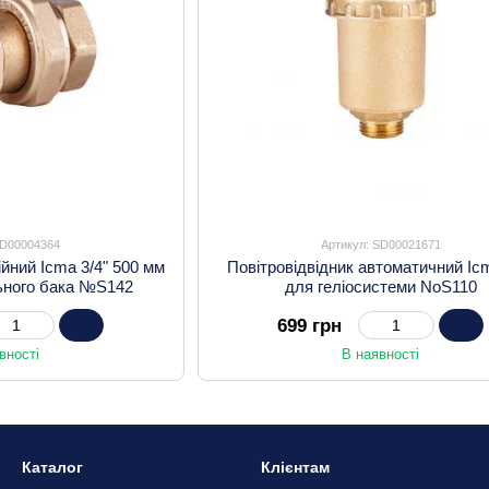
SD00004364
Артикул: SD00021671
ійний Icma 3/4" 500 мм
Повітровідвідник автоматичний Icm
ьного бака №S142
для геліосистеми NoS110
699 грн
вності
В наявності
Каталог
Клієнтам