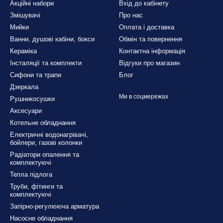
Акційні набори
Вхід до кабінету
Змішувачі
Про нас
Мийки
Оплата і доставка
Ванни, душові кабіни, бокси
Обмін та повернення
Кераміка
Контактна інформація
Інсталяції та комплекти
Відгуки про магазин
Сифони та трапи
Блог
Дзеркала
Ми в соцмережах
Рушникосушки
Аксесуари
Котельне обладнання
Електричні водонагрівачі,
бойлери, газові колонки
Радіатори опалення та
комплектуючі
Тепла підлога
Труби, фітинги та
комплектуючі
Запірно-регулююча арматура
Насосне обладнання