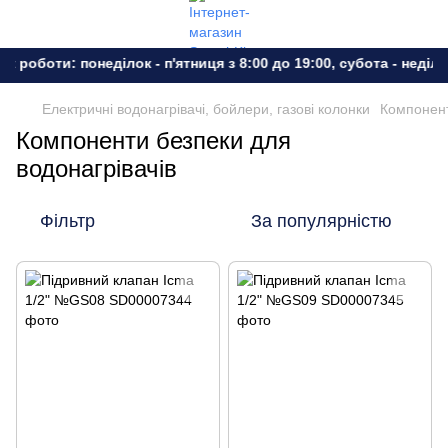
к роботи: понеділок - п'ятниця з 8:00 до 19:00, субота - неділя
Електричні водонагрівачі, бойлери, газові колонки
Компонент
Компоненти безпеки для
водонагрівачів
Фільтр
За популярністю