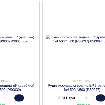
: PS0030
Артикул: PS0097
 водяна EP (драбина)
Рушникосушарка водяна EP (трапе
/500 (PS0030)
4х4 500/4/500 (PS0097)
2 311 грн
вності
В наявності