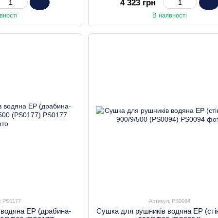
4 323 грн
вності
В наявності
: PS0177
Артикул: PS0094
 водяна EP (драбина-
Сушка для рушників водяна EP (сті