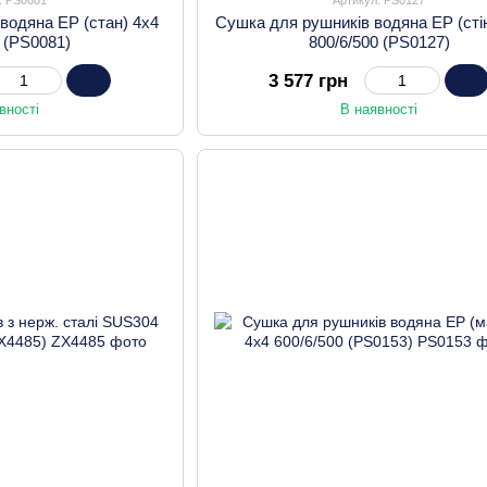
водяна EP (стан) 4х4
Сушка для рушників водяна EP (сті
0 (PS0081)
800/6/500 (PS0127)
3 577 грн
вності
В наявності