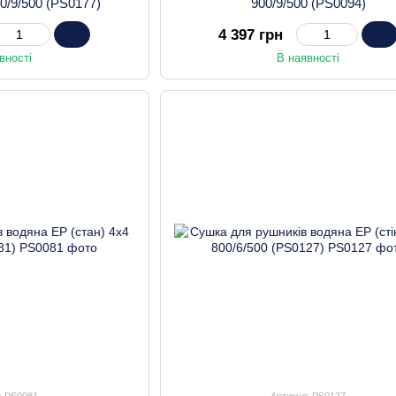
00/9/500 (PS0177)
900/9/500 (PS0094)
4 397 грн
вності
В наявності
: PS0081
Артикул: PS0127