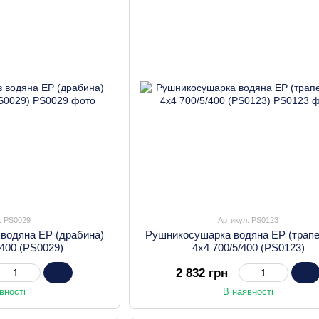
: PS0029
Артикул: PS0123
 водяна EP (драбина)
Рушникосушарка водяна EP (трапе
/400 (PS0029)
4х4 700/5/400 (PS0123)
2 832 грн
вності
В наявності