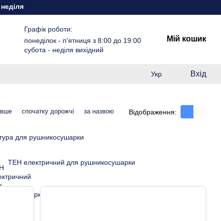
вихідний
Графік роботи:
Мій кошик
понеділок - п'ятниця з 8:00 до 19:00
субота - неділя вихідний
Вхід
Укр
евше
спочатку дорожчі
за назвою
Відображення:
тура для рушникосушарки
ТЕН електричний для рушникосушарки