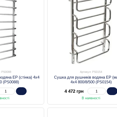
: PS0088
Артикул: PS0154
одяна EP (стінка) 4х4
Сушка для рушників водяна EP (ма
00 (PS0088)
4х4 800/8/500 (PS0154)
4 472 грн
вності
В наявності