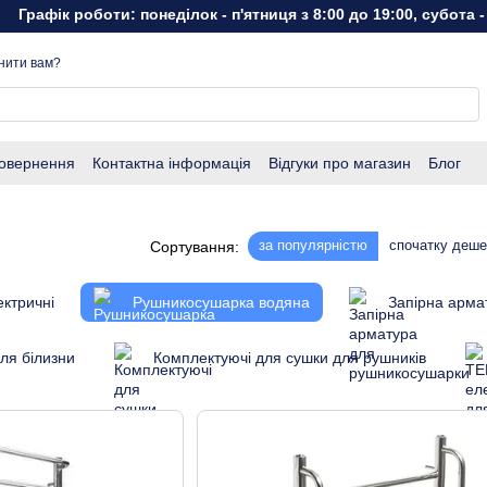
 роботи: понеділок - п'ятниця з 8:00 до 19:00, субота - неділя 
нити вам?
повернення
Контактна інформація
Відгуки про магазин
Блог
за популярністю
спочатку деш
Сортування:
ктричні
Рушникосушарка водяна
Запірна арма
ля білизни
Комплектуючі для сушки для рушників