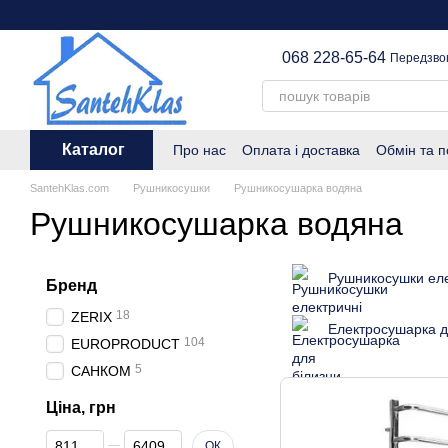
Графік
Перейти до основного контенту
068 228-65-64
Передзво
Каталог
Про нас
Оплата і доставка
Обмін та 
SantehKlas.com
Рушникосушки
Рушникосушарка водяна
Рушникосушарка водяна
Рушникосушки еле
Бренд
18
ZERIX
Електросушарка д
104
EUROPRODUCT
5
САНКОМ
Ціна, грн
Від Ціна, грн
До Ціна, грн
ОК