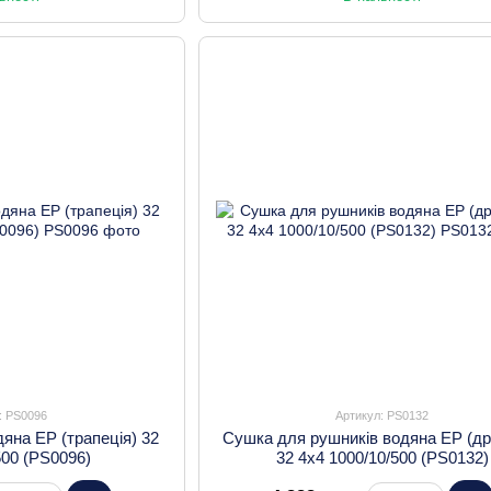
: PS0096
Артикул: PS0132
яна EP (трапеція) 32
Сушка для рушників водяна EP (д
500 (PS0096)
32 4х4 1000/10/500 (PS0132)