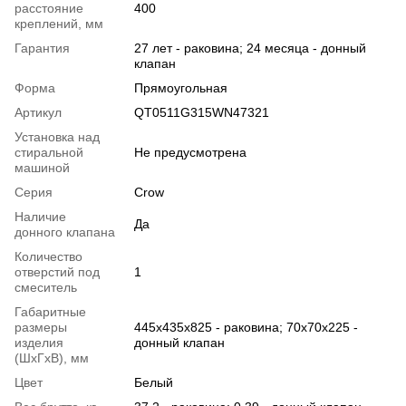
расстояние
400
креплений, мм
Гарантия
27 лет - раковина; 24 месяца - донный
клапан
Форма
Прямоугольная
Артикул
QT0511G315WN47321
Установка над
стиральной
Не предусмотрена
машиной
Серия
Crow
Наличие
Да
донного клапана
Количество
отверстий под
1
смеситель
Габаритные
размеры
445х435х825 - раковина; 70х70х225 -
изделия
донный клапан
(ШхГхВ), мм
Цвет
Белый