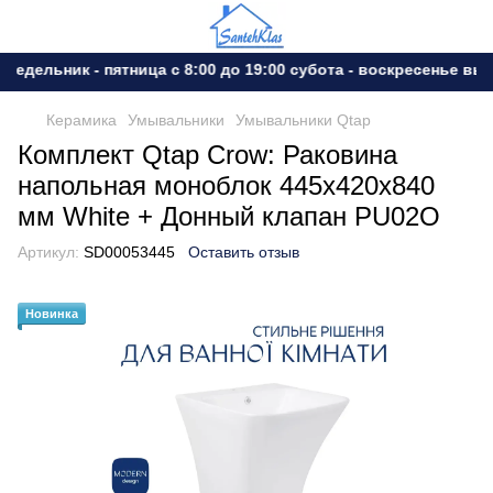
дельник - пятница с 8:00 до 19:00 субота - воскресенье выхо
Керамика
Умывальники
Умывальники Qtap
Комплект Qtap Crow: Раковина
напольная моноблок 445x420x840
мм White + Донный клапан PU02O
Артикул:
SD00053445
Оставить отзыв
Новинка