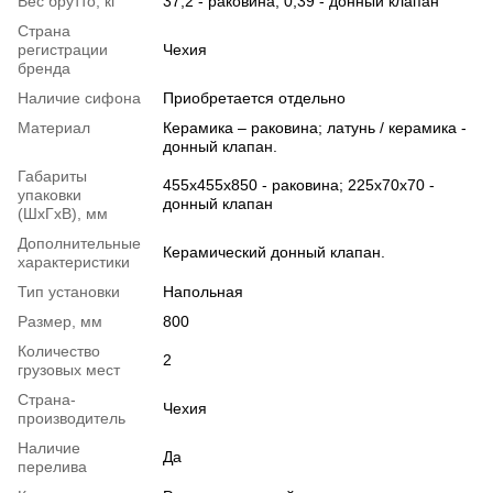
Вес брутто, кг
37,2 - раковина; 0,39 - донный клапан
Страна
регистрации
Чехия
бренда
Наличие сифона
Приобретается отдельно
Материал
Керамика – раковина; латунь / керамика -
донный клапан.
Габариты
455х455х850 - раковина; 225х70х70 -
упаковки
донный клапан
(ШхГхВ), мм
Дополнительные
Керамический донный клапан.
характеристики
Тип установки
Напольная
Размер, мм
800
Количество
2
грузовых мест
Страна-
Чехия
производитель
Наличие
Да
перелива