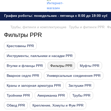
График роботы: понедельник - пятница с 8:00 до 19:00 субот
Трубы, фитинги и комплектующие
Трубы и фитинги PPR
Ф
Фильтры PPR
Крестовины PPR
Инструменты, паяльники и насадки PPR
Втулки и фланцы PPR
Фильтры PPR
Муфты PPR
Вварное седло PPR
Универсальные соединения PPR
Краны и запорная арматура PPR
Заглушки PPR
Тройники PPR
Американка PPR
Трубы PPR
Обвод PPR
Крепление, Хомуты и Фум PPR