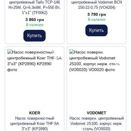
центробежный Taifu TCP-146
центробежный Vodomet BCN
Н=25М, Q=6,3кбМ, P=550 Вт,
150-22-0,75 (VO4204)
1"x1" (TF0062)
3 790 грн
3 860 грн
В наличии
В наличии
Купить
Купить
KOER
VODOMET
Насос поверхностный
Насос поверхн. центробежный
центробежный Koer THF-5A
Vodomet JS100, корпус нерж.
3"x3" (KP2890)
сталь (VO0020)