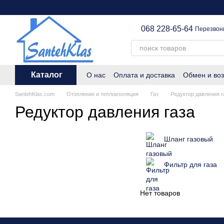
Перейти к основному контенту
068 228-65-64
Перезвон
Каталог
О нас
Оплата и доставка
Обмен и воз
SantehKlas.com
Отопление и теплоизоляция
Газ
Редуктор давления г
Редуктор давления газа
Шланг газовый
Фильтр для газа
Нет товаров