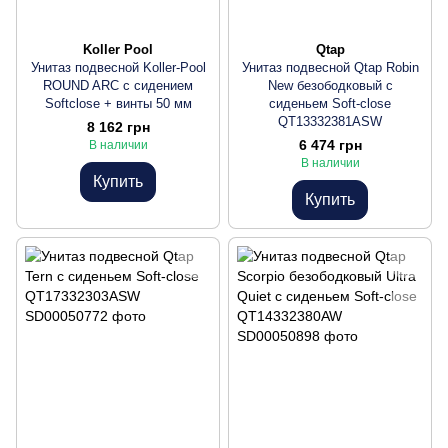
Koller Pool
Qtap
Унитаз подвесной Koller-Pool
Унитаз подвесной Qtap Robin
ROUND ARC с сидением
New безободковый с
Softclose + винты 50 мм
сиденьем Soft-close
QT13332381АSW
8 162 грн
6 474 грн
В наличии
В наличии
Купить
Купить