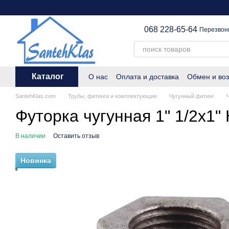
Перейти к основному контенту
068 228-65-64
Перезвон
Каталог
О нас
Оплата и доставка
Обмен и воз
SantehKlas.com
Трубы, фитинги и комплектующие
Чугунный фитинг
Футорка чугунная 1" 1/2х1"
В наличии
Оставить отзыв
Новинка