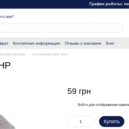
График роботы: понеде
ить вам?
врат
Контактная информация
Отзывы о магазине
Блог
Чугунная футорка
Чугунная футорка Чугун
 НР
59 грн
Войти
для отображения накопи
%
Купить