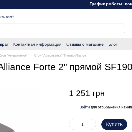
График роботы: понедел
ить вам?
врат
Контактная информация
Отзывы о магазине
Блог
Сгон "Американка"
Сгон "Американка" Thermo Alliance
Alliance Forte 2" прямой SF1
1 251 грн
Войти
для отображения накопи
%
Купить