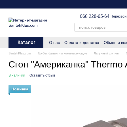
Перейти к основному контенту
068 228-65-64
Перезвон
Каталог
О нас
Оплата и доставка
Обмен и воз
SantehKlas.com
Трубы, фитинги и комплектующие
Латунный фитинг
Сгон "Американка" Thermo 
В наличии
Оставить отзыв
Новинка