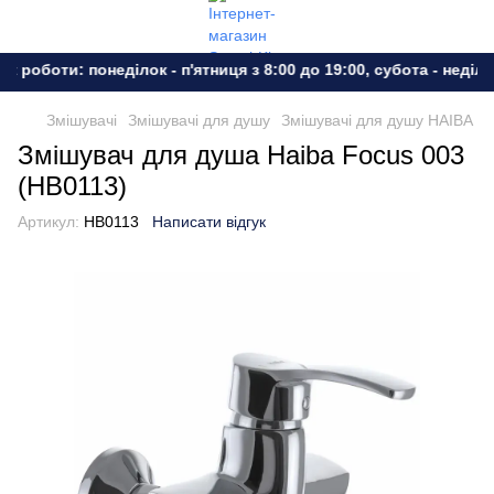
 роботи: понеділок - п'ятниця з 8:00 до 19:00, субота - неділя 
Змішувачі
Змішувачі для душу
Змішувачі для душу HAIBA
Змішувач для душа Haiba Focus 003
(HB0113)
Артикул:
HB0113
Написати відгук