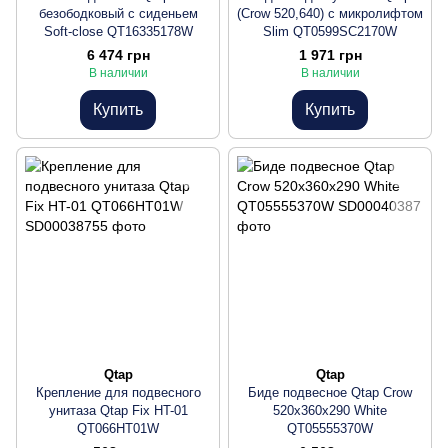
безободковый с сиденьем
(Crow 520,640) с микролифтом
Soft-close QT16335178W
Slim QT0599SC2170W
6 474 грн
1 971 грн
В наличии
В наличии
Купить
Купить
Qtap
Qtap
Крепление для подвесного
Биде подвесное Qtap Crow
унитаза Qtap Fix HT-01
520х360х290 White
QT066HT01W
QT05555370W