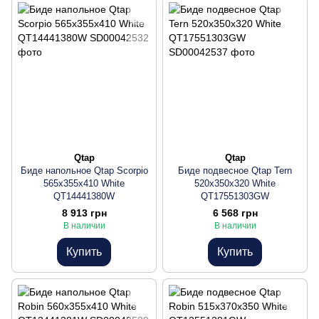
Qtap
Qtap
Биде напольное Qtap Scorpio
Биде подвесное Qtap Tern
565x355x410 White
520x350x320 White
QT14441380W
QT17551303GW
8 913 грн
6 568 грн
В наличии
В наличии
Купить
Купить