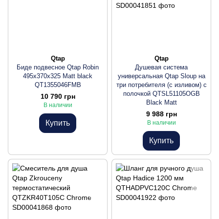
Qtap
Qtap
Биде подвесное Qtap Robin
Душевая система
495х370х325 Matt black
универсальная Qtap Sloup на
QT1355046FMB
три потребителя (с изливом) c
полочкой QTSL51105OGB
10 790 грн
Black Matt
В наличии
9 988 грн
Купить
В наличии
Купить