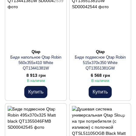
Qtap
Qtap
Биде напольное Qtap Robin
Биде подвесное Qtap Robin
560x355x410 White
515х370х350 White
QT13441381W
QT13551381GW
8 913 грн
6 568 грн
В наличии
В наличии
Купить
Купить