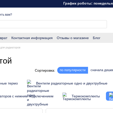
График роботы: понедельник - пятни
ить вам?
врат
Контактная информация
Отзывы о магазине
Блог
для радиаторов
той
по популярности
сначала деше
Сортировка:
рные термо
Вентили радиаторные одно и двухтрубные
иаторов с нижним подключением
Термокомплекты