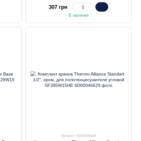
SF233W15
307 грн
В наличии
Артикул: SD00046629