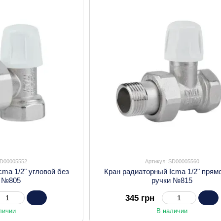
SD00005552
Артикул: SD00005560
cma 1/2" угловой без
Кран радиаторный Icma 1/2" прям
и №805
ручки №815
345 грн
личии
В наличии