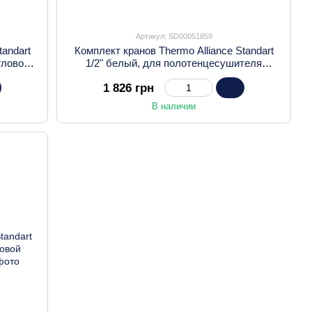
Артикул: SD00051859
tandart
Комплект кранов Thermo Alliance Standart
гловой
1/2" белый, для полотенцесушителя
угловой SF395W15HEW
1 826 грн
В наличии