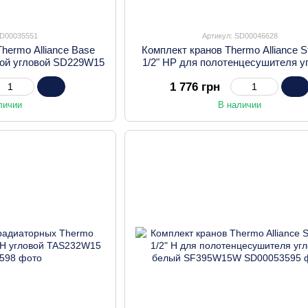
SD00035551
Артикул: SD00046628
hermo Alliance Base
Комплект кранов Thermo Alliance S
чкой угловой SD229W15
1/2" НР для полотенцесушителя у
SF395W15
1 776 грн
личии
В наличии