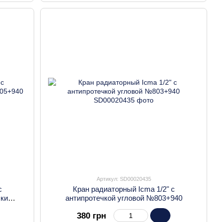
Артикул: SD00020435
с
Кран радиаторный Icma 1/2" с
чки
антипротечкой угловой №803+940
380 грн