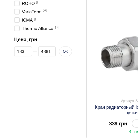
8
ROHO
25
VarioTerm
8
ICMA
14
Thermo Alliance
Цена, грн
От Цена, грн
До Цена, грн
OK
Артикул: 
Кран радиаторный I
ручк
339 грн
В на