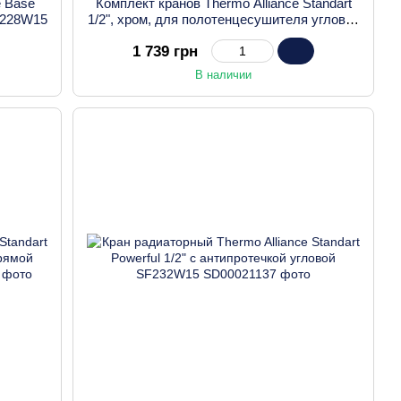
e Base
Комплект кранов Thermo Alliance Standart
D228W15
1/2", хром, для полотенцесушителя угловой
SF395W15HE
1 739 грн
В наличии