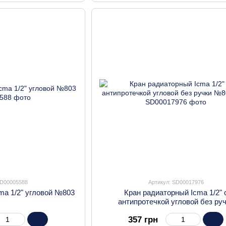
SD00005588
Артикул: SD00017976
ma 1/2" угловой №803
Кран радиаторный Icma 1/2" 
антипротечкой угловой без ру
№805+940
357 грн