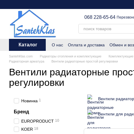
Перейти к основному контенту
068 228-65-64
Перезвон
Каталог
О нас
Оплата и доставка
Обмен и воз
SantehKlas.com
Радиаторы отопления и комплектующие
Комплектующие 
Радиаторная арматура
Вентили радиаторные простой регулировки
Вентили радиаторные прос
регулировки
Вентили радиато
1
Новинка
Бренд
Вентили для рад
10
EUROPRODUCT
18
KOER