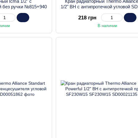
ный Icma 1/2" с
Кран радиаторный Thermo Allianc
й без ручки №815+940
1/2" ВН с антипротечкой угловой S
218 грн
личии
В наличии