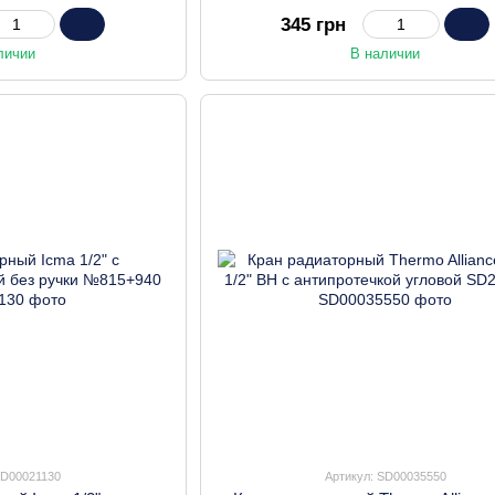
SF231W15
345 грн
личии
В наличии
SD00021130
Артикул: SD00035550