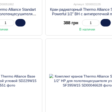
SD00051862
Артикул: SD00021135
rmo Alliance Standart
Кран радиаторный Thermo Alliance S
 полотенцесушителя
Powerful 1/2" ВН с антипротечкой 
F395W15HEB
SF230W15 SF230W15
388 грн
личии
В наличии