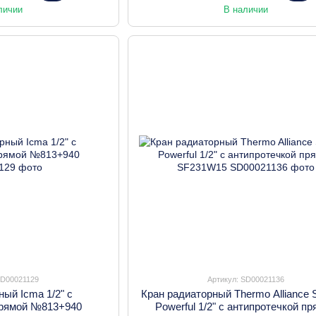
личии
В наличии
SD00021129
Артикул: SD00021136
ный Icma 1/2" с
Кран радиаторный Thermo Alliance S
прямой №813+940
Powerful 1/2" с антипротечкой п