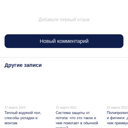
Добавьте первый отзыв
Новый комментарий
Другие записи
27 марта 2023
31 марта 2021
22 марта 2021
Теплый водяной пол,
Система защиты от
Полипропил
способы укладки и
потопа: что это такое и
и фитинги: 
монтаж
чем помогает в обычной
чем преиму