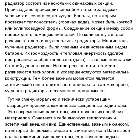
радиатор состоит из нескольких одинаковых секций.
Производство происходит способом литья в заводских
условиях из серого сорта чугуна. Каналы, по которым
протекает теплоноситель (горячая вода), может быть круглой
или эллипсовидной формы. Соединение секций между собой
происходит с помощью ниппелей. По количеству каналов
различают одно- и двухканальные радиаторы. Многие годы
чугунные радиаторы были главным и единственным видом
батарей. Их громоздкость и тепловая инертность (долгое
прогревание, слабая тепловая отдача) – главные недостатки
батарей данного вида. Но прогресс не стоит на месте,
развиваются технологии и усовершенствуются материалы и
конструкции. Тем более важным моментом является
эстетический вид отопительного прибора, а в этом вопросе,
чугунные радиаторы, несомненно, проигрывают.
Тут на смену, морально и технически устаревшим
товарищам пришли алюминиевые секционные радиаторы.
Это современные радиаторы, изготовлены из новейших
материалов. Сочетают в себе высокую теплоотдачу и
эстетичный внешний вид. Единственным, важным нюансом,
на который Вы должны обратить внимание, если Ваш выбор
пал на алюминиевые радиаторы, есть качество воды в